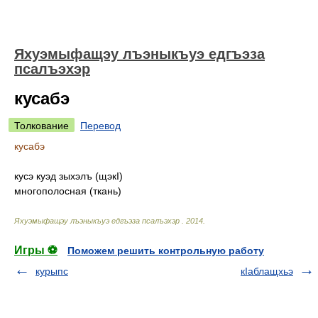
Яхуэмыфащэу лъэныкъуэ едгъэза
псалъэхэр
кусабэ
Толкование
Перевод
кусабэ
кусэ куэд зыхэлъ (щэкI)
многополосная (ткань)
Яхуэмыфащэу лъэныкъуэ едгъэза псалъэхэр
.
2014
.
Игры ⚽
Поможем решить контрольную работу
курыпс
кIаблащхьэ